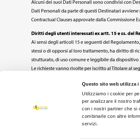
Alcuni dei suoi Dati Personali sono condivisi con Des
Dati Personali da parte di questi Destinatari avviene
Contractual Clauses approvate dalla Commissione Eur
Diritti degli utenti interessati ex artt. 15 e ss. de
Ai sensi degli articoli 15 e seguenti del Regolamento, 
stessi o di opporsi al loro trattamento, ha diritto di 
strutturato, di uso comune e leggibile da dispositivo 
Le richieste vanno rivolte per iscritto al Titolare al s
In ogni caso ha sempre diritto di proporre reclamo all
Questo sito web utilizza i
qualora ritenga che il trattamento dei suoi dati perso
Utilizziamo i cookie per pe
per analizzare il nostro tra
con i nostri partner che si
combinarle con altre inform
servizi.
PRIVACY
COOKIE