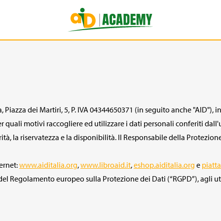
, Piazza dei Martiri, 5, P. IVA 04344650371 (in seguito anche "AID"), i
ali motivi raccogliere ed utilizzare i dati personali conferiti dall'
ità, la riservatezza e la disponibilità. Il Responsabile della Protezio
ternet:
www.aiditalia.org
,
www.libroaid.it
,
eshop.aiditalia.org
e
piatta
 13 del Regolamento europeo sulla Protezione dei Dati (“RGPD”), agli 