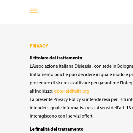
PRIVACY
Il titolare del trattamento
L’Associazione italiana Dislessia , con sede in Bologna
trattamento poiché può decidere in quale modo e per qu
procedure di sicurezza attivare per garantirne l'integr
all’indirizzo:
dpo@aiditalia.org
La presente Privacy Policy si intende resa per i siti in
intendersi quale informativa resa ai sensi dell’art.
interagiscono con i servizi offerti.
Le finalità del trattamento