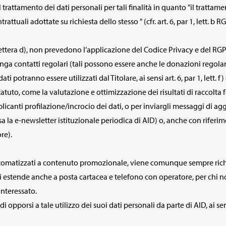
trattamento dei dati personali per tali finalità in quanto "il trattam
attuali adottate su richiesta dello stesso " (cfr. art. 6, par 1, lett. b R
 lettera d), non prevedono l’applicazione del Codice Privacy e del RG
enga contatti regolari (tali possono essere anche le donazioni regolari
i potranno essere utilizzati dal Titolare, ai sensi art. 6, par 1, lett. f
 statuto, come la valutazione e ottimizzazione dei risultati di raccol
licanti profilazione/incrocio dei dati, o per inviargli messaggi di aggi
sa la e-newsletter istituzionale periodica di AID) o, anche con rifer
re).
 automatizzati a contenuto promozionale, viene comunque sempre rich
o si estende anche a posta cartacea e telefono con operatore, per chi 
interessato.
di opporsi a tale utilizzo dei suoi dati personali da parte di AID, ai sens