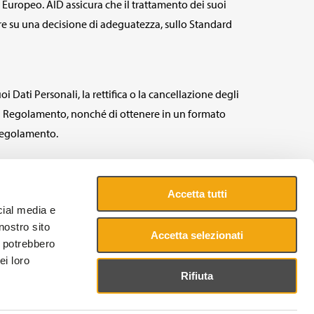
 Europeo. AID assicura che il trattamento dei suoi
are su una decisione di adeguatezza, sullo Standard
 Dati Personali, la rettifica o la cancellazione degli
8 del Regolamento, nonché di ottenere in un formato
l Regolamento.
 personali), ai sensi dell'art. 77 del Regolamento,
Accetta tutti
cial media e
nostro sito
Accetta selezionati
i potrebbero
ei loro
Rifiuta