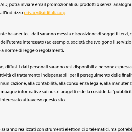
i AID, potrà inviare email promozionali su prodotti o servizi analoghi 
all'indirizzo
privacy@aiditalia.org
.
tente ha aderito, i dati saranno messi a disposizione di soggetti terzi
 dell'utente interessato (ad esempio, società che svolgono il servizio 
 a norme di legge o regolamenti.
 diffusi. I dati personali saranno resi disponibili a persone espressa
vità di trattamento indispensabili per il perseguimento delle finalità
omunicazione, alla contabilità, alla consulenza legale, alla manutenzi
campagne informative sui nostri progetti e della cosiddetta "pubblicità
 interessato attraverso questo sito.
ito saranno realizzati con strumenti elettronici o telematici, ma potre