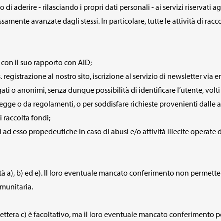
aderire - rilasciando i propri dati personali - ai servizi riservati agli
ssamente avanzate dagli stessi. In particolare, tutte le attività di rac
con il suo rapporto con AID;
es. registrazione al nostro sito, iscrizione al servizio di newsletter via
regati o anonimi, senza dunque possibilità di identificare l’utente, volt
legge o da regolamenti, o per soddisfare richieste provenienti dalle a
 raccolta fondi;
si ad esso propedeutiche in caso di abusi e/o attività illecite operate d
lità a), b) ed e). Il loro eventuale mancato conferimento non permetter
munitaria.
lla lettera c) è facoltativo, ma il loro eventuale mancato conferiment