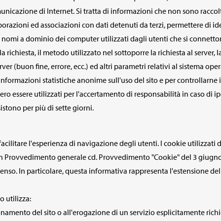
unicazione di Internet. Si tratta di informazioni che non sono raccolte
orazioni ed associazioni con dati detenuti da terzi, permettere di iden
o i nomi a dominio dei computer utilizzati dagli utenti che si connetton
lla richiesta, il metodo utilizzato nel sottoporre la richiesta al server,
ver (buon fine, errore, ecc.) ed altri parametri relativi al sistema op
e informazioni statistiche anonime sull'uso del sito e per controllar
essere utilizzati per l'accertamento di responsabilità in caso di ipot
istono per più di sette giorni.
cilitare l'esperienza di navigazione degli utenti. I cookie utilizzati 
on Provvedimento generale cd. Provvedimento "Cookie" del 3 giugno 20
nso. In particolare, questa informativa rappresenta l'estensione del b
 utilizza:
onamento del sito o all'erogazione di un servizio esplicitamente rich