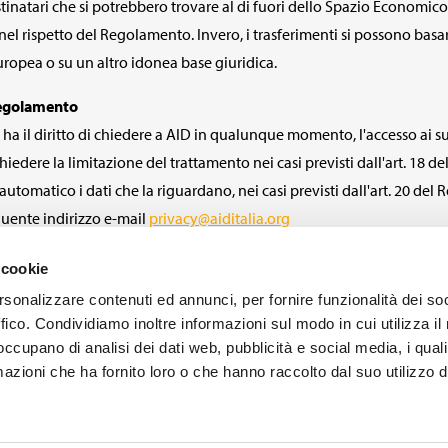
tinatari che si potrebbero trovare al di fuori dello Spazio Economico
 nel rispetto del Regolamento. Invero, i trasferimenti si possono bas
opea o su un altro idonea base giuridica.
l Regolamento
ha il diritto di chiedere a AID in qualunque momento, l'accesso ai suoi
richiedere la limitazione del trattamento nei casi previsti dall'art. 1
automatico i dati che la riguardano, nei casi previsti dall'art. 20 de
eguente indirizzo e-mail
privacy@aiditalia.org
'Autorità di Controllo competente (Garante per la Protezione dei Dati
 cookie
nali sia contrario alla normativa in vigore.
rsonalizzare contenuti ed annunci, per fornire funzionalità dei so
ffico. Condividiamo inoltre informazioni sul modo in cui utilizza il 
 occupano di analisi dei dati web, pubblicità e social media, i qual
azioni che ha fornito loro o che hanno raccolto dal suo utilizzo d
SEGUICI SUI SOCIAL