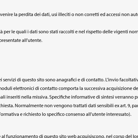
nire la perdita dei dati, usi illeciti o non corretti ed accessi non aut
tà per le quali i dati sono stati raccolti e nel rispetto delle vigenti no
 presentate all'utente.
i servizi di questo sito sono anagrafici e di contatto. L'invio facoltati
 moduli elettronici di contatto comporta la successiva acquisizione de
nali inseriti nella missiva. Specifiche informative di sintesi verranno
ichiesta. Normalmente non vengono trattati dati sensibili ex art. 9, par
formativa e richiesto lo specifico consenso all'utente interessato).
e al funzionamento di questo sito web acquisiscono, nel corso del loro