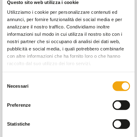
Questo sito web utilizza i cookie
piattaforma AID
Utilizziamo i cookie per personalizzare contenuti ed
annunci, per fornire funzionalità dei social media e per
analizzare il nostro traffico. Condividiamo inoltre
CHE COS'È PIATTAFORMA AID?
informazioni sul modo in cui utilizza il nostro sito con i
nostri partner che si occupano di analisi dei dati web,
pubblicità e social media, i quali potrebbero combinarle
con altre informazioni che ha fornito loro o che hanno
COME FACCIO A PARTECIPARE A UN PERCORSO
raccolto dal suo utilizzo dei loro servizi.
FORMATIVO ONLINE?
Selezione
Necessari
del
I CORSI IN PIATTAFORMA SONO ACCESSIBILI A
consenso
TUTTI?
Preferenze
MI SONO REGISTRATO ALLA PIATTAFORMA CON
Statistiche
UNA CATEGORIA MA APPARTENGO ANCHE AD
UN'ALTRA. E' POSSIBILE ESSERE REGISTRATI IN